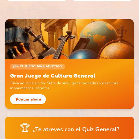
⭐ EL JUEGO MÁS ADICTIVO
Gran Juego de Cultura General
Trivia adictiva sin fin. Sube de nivel, gana monedas y descubre
monumentos icónicos.
Jugar ahora
🏆
¿Te atreves con el Quiz General?