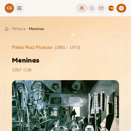
CG
G
Pintura
Meninas
Home
Pablo Ruiz Picasso
(
1881
–
1973
)
Meninas
1957
·
CUB