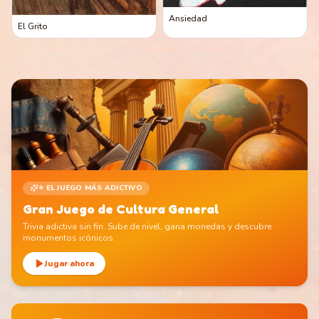
Ansiedad
El Grito
⭐ EL JUEGO MÁS ADICTIVO
Gran Juego de Cultura General
Trivia adictiva sin fin. Sube de nivel, gana monedas y descubre
monumentos icónicos.
Jugar ahora