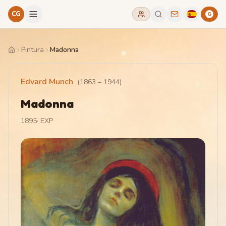
CG
G
Pintura
Madonna
Home
Edvard Munch
(
1863
–
1944
)
Madonna
1895
·
EXP