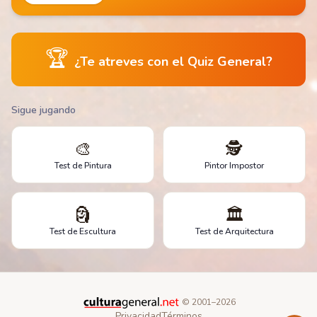
🏆
¿Te atreves con el Quiz General?
Sigue jugando
🎨
🕵️
Test de Pintura
Pintor Impostor
🗿
🏛️
Test de Escultura
Test de Arquitectura
© 2001–
2026
Privacidad
Términos