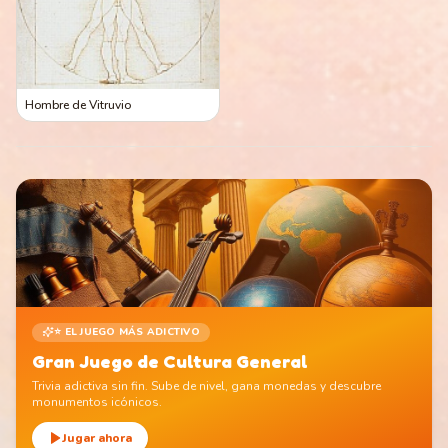
Hombre de Vitruvio
⭐ EL JUEGO MÁS ADICTIVO
Gran Juego de Cultura General
Trivia adictiva sin fin. Sube de nivel, gana monedas y descubre
monumentos icónicos.
Jugar ahora