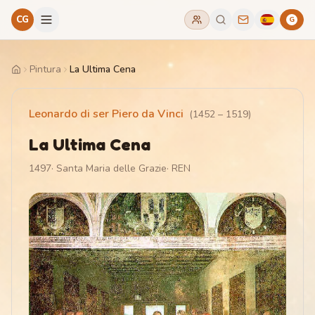
CG
G
Pintura
La Ultima Cena
Home
Leonardo di ser Piero da Vinci
(
1452
–
1519
)
La Ultima Cena
1497
·
Santa Maria delle Grazie
·
REN