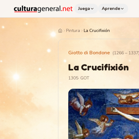
Juega
Aprende
Pintura
La Crucifixión
Home
Giotto di Bondone
(
1266
–
1337
La Crucifixión
1305
·
GOT