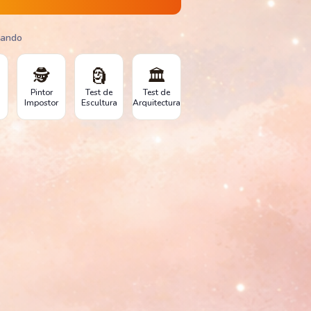
gando
🕵️
🗿
🏛️
Pintor
Test de
Test de
Impostor
Escultura
Arquitectura