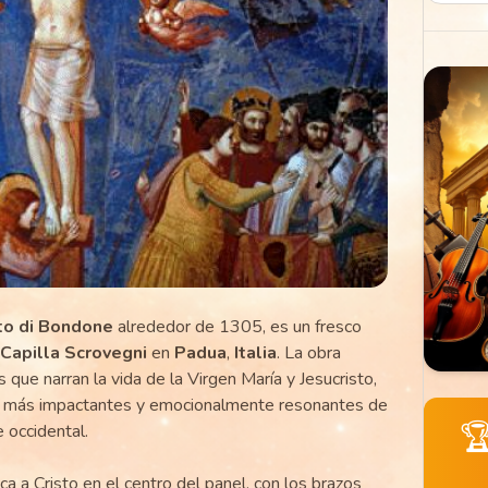
to di Bondone
alrededor de 1305, es un fresco
Capilla Scrovegni
en
Padua
,
Italia
. La obra
 que narran la vida de la Virgen María y Jesucristo,
es más impactantes y emocionalmente resonantes de

te occidental.
a a Cristo en el centro del panel, con los brazos