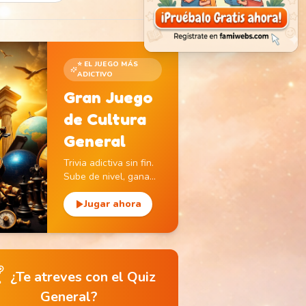
⭐ EL JUEGO MÁS
ADICTIVO
Gran Juego
de Cultura
General
Trivia adictiva sin fin.
Sube de nivel, gana
monedas y descubre
monumentos icónicos.
Jugar ahora

¿Te atreves con el Quiz
General?