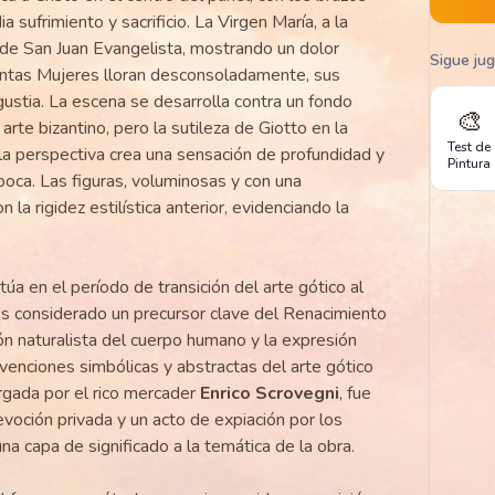
 sufrimiento y sacrificio. La Virgen María, a la
 de San Juan Evangelista, mostrando un dolor
Sigue ju
Santas Mujeres lloran desconsoladamente, sus
gustia. La escena se desarrolla contra un fondo
🎨
 arte bizantino, pero la sutileza de Giotto en la
Test de
 la perspectiva crea una sensación de profundidad y
Pintura
poca. Las figuras, voluminosas y con una
la rigidez estilística anterior, evidenciando la
túa en el período de transición del arte gótico al
s considerado un precursor clave del Renacimiento
ón naturalista del cuerpo humano y la expresión
venciones simbólicas y abstractas del arte gótico
argada por el rico mercader
Enrico Scrovegni
, fue
oción privada y un acto de expiación por los
a capa de significado a la temática de la obra.