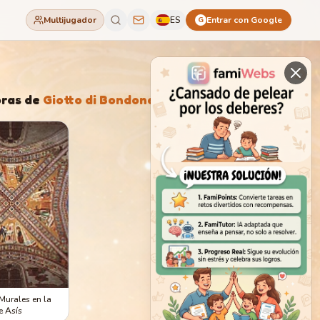
Multijugador
ES
Entrar con Google
G
ras de
Giotto di Bondone
 Murales en la
e Asís