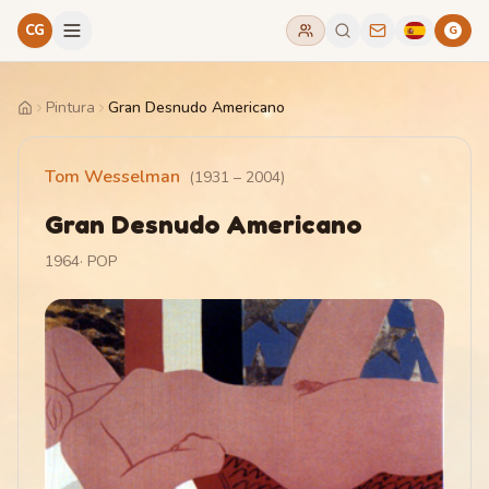
CG
G
Pintura
Gran Desnudo Americano
Home
Tom Wesselman
(
1931
–
2004
)
Gran Desnudo Americano
1964
·
POP