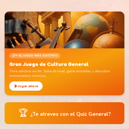
⭐ EL JUEGO MÁS ADICTIVO
Gran Juego de Cultura General
Trivia adictiva sin fin. Sube de nivel, gana monedas y descubre
monumentos icónicos.
Jugar ahora
🏆
¿Te atreves con el Quiz General?