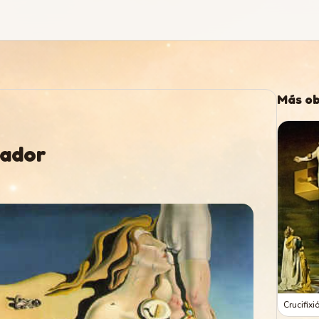
Más ob
bador
Crucifixi