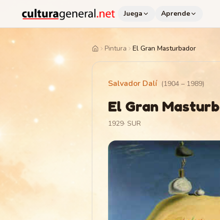
Juega
Aprende
Pintura
El Gran Masturbador
Home
Salvador Dalí
(
1904
–
1989
)
El Gran Mastur
1929
·
SUR