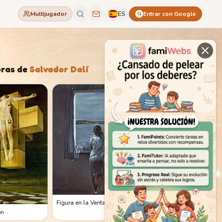
Multijugador
ES
Entrar con Google
G
ras de
Salvador Dalí
Figura en la Ventana
ón