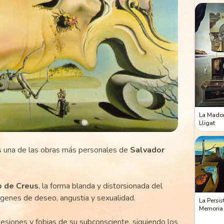
La Madon
Lligat
 una de las obras más personales de
Salvador
o de Creus
, la forma blanda y distorsionada del
ágenes de deseo, angustia y sexualidad.
La Persis
Memoria
sesiones y fobias de su subconsciente, siguiendo los