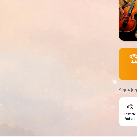

Sigue ju
🎨
Test de
Pintura