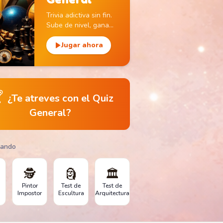
Trivia adictiva sin fin.
Sube de nivel, gana
monedas y descubre
monumentos icónicos.
Jugar ahora

¿Te atreves con el Quiz
General?
gando
🕵️
🗿
🏛️
Pintor
Test de
Test de
Impostor
Escultura
Arquitectura