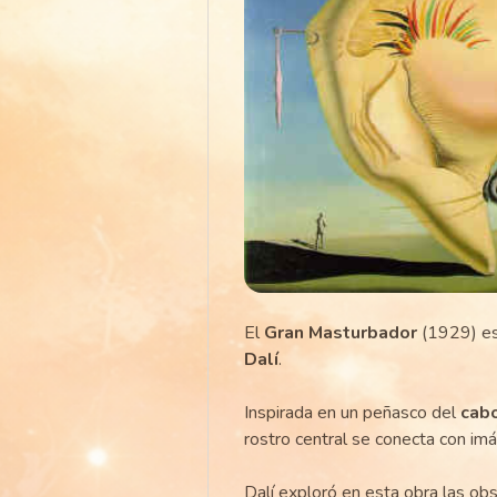
El
Gran Masturbador
(1929) es
Dalí
.
Inspirada en un peñasco del
cab
rostro central se conecta con im
Dalí exploró en esta obra las ob