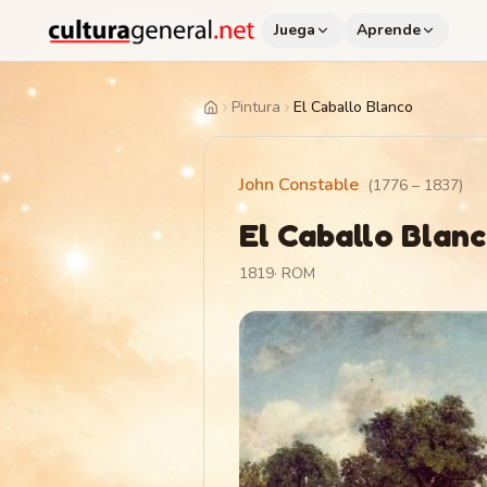
Juega
Aprende
Pintura
El Caballo Blanco
Home
John Constable
(
1776
–
1837
)
El Caballo Blan
1819
·
ROM