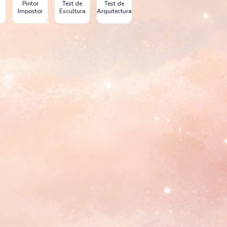
Pintor
Test de
Test de
Impostor
Escultura
Arquitectura