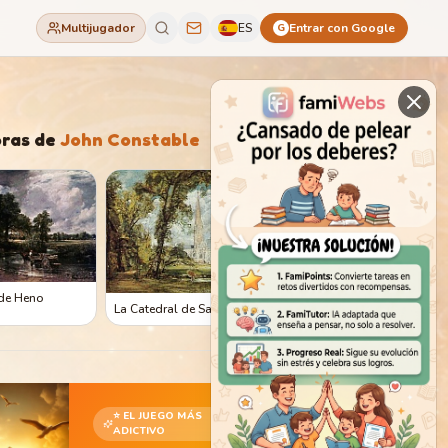
Multijugador
ES
Entrar con Google
G
ras de
John Constable
 de Heno
La Catedral de Salisbury
⭐ EL JUEGO MÁS
ADICTIVO