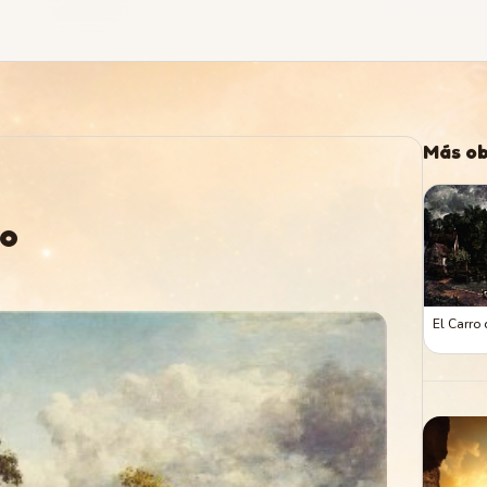
Más ob
co
El Carro