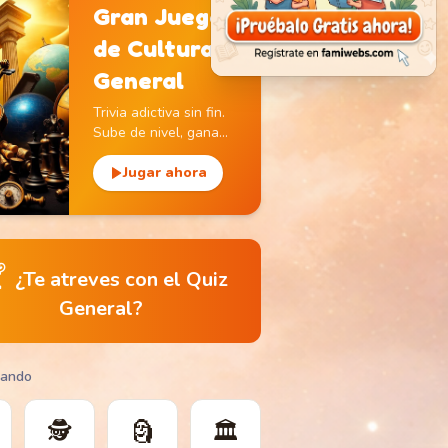
Gran Juego
de Cultura
General
Trivia adictiva sin fin.
Sube de nivel, gana
monedas y descubre
monumentos icónicos.
Jugar ahora

¿Te atreves con el Quiz
General?
gando
🕵️
🗿
🏛️