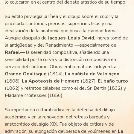
lo colocaron en el centro del debate artístico de su tiempo.
Su estilo privilegia la línea y el dibujo sobre el color y la
pincelada: contornos precisos, superficies lisas y una
idealización de la anatomía que busca la claridad formal.
Aunque discípulo de
Jacques-Louis David
, Ingres tomó de
la antigüedad y del Renacimiento —especialmente de
Rafael
— la serenidad compositiva, añadiendo una
sensibilidad por la curva y la distorsión compositiva en
servicio del contorno. Obras emblemáticas incluyen
La
Grande Odalisque
(1814),
La bañista de Valpinçon
(1808),
La Apoteosis de Homero
(1827),
El baño turco
(1862) y retratos célebres como el del Sr. Bertin (1832) y
Madame Moitessier (1856).
Su importancia cultural radica en la defensa del dibujo
académico y en la renovación del retrato burgués y
aristocrático del siglo XIX. Fue objeto de críticas y de
admiración: su elongación deliberada de volúmenes en
La