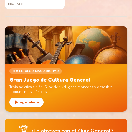
1862
· NEO
⭐ EL JUEGO MÁS ADICTIVO
Gran Juego de Cultura General
Trivia adictiva sin fin. Sube de nivel, gana monedas y descubre
monumentos icónicos.
Jugar ahora
🏆
¿Te atreves con el Quiz General?