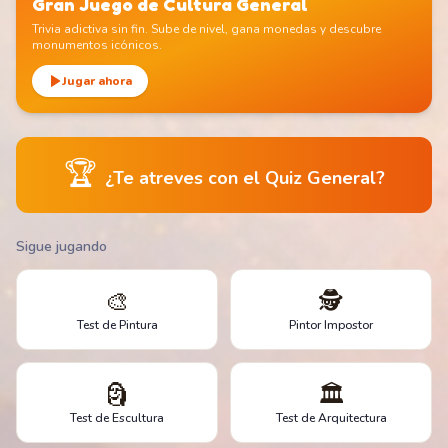
Gran Juego de Cultura General
Trivia adictiva sin fin. Sube de nivel, gana monedas y descubre
monumentos icónicos.
Jugar ahora
🏆
¿Te atreves con el Quiz General?
Sigue jugando
🎨
🕵️
Test de Pintura
Pintor Impostor
🗿
🏛️
Test de Escultura
Test de Arquitectura