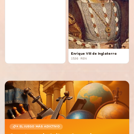
Enrique VIII de Inglaterra
1536
· REN
⭐ EL JUEGO MÁS ADICTIVO