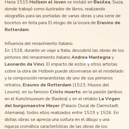
Hacia 1515
Holbein el Joven
se instaló en
Basilea
, Suiza,
donde trabajó como ilustrador de libros, realizando
xilografías para las portadas de varias obras y una serie de
bocetos en tinta para El elogio de la locura de
Erasmo de
Rotterdam
.
Influencia del renacimiento italiano
En 1518, durante un viaje a Italia, descubrió las obras de los
pintores del renacimiento italiano
Andrea Mantegna
y
Leonardo da Vinci
. El impacto de estos y otros artistas
sobre la obra de Holbein puede observarse en el modelado
y la composición renacentistas de uno de sus primeros
retratos,
Erasmo de Rotterdam
(1523, Museo del
Louvre), en su famoso
Cristo muerto
, en la pasión (ambos
en el Kunstmuseum de Basilea) y en el retablo
La Virgen
del burgomaestre Meyer
(Palacio Ducal de Darmstadt,
Alemania), todos ellos realizados entre 1519 y 1526. En
dichas obras se aprecia una soltura en el dibujo y una
riqueza cromática características de las obras de los