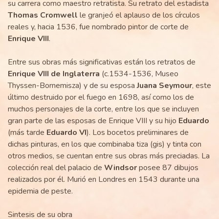
su carrera como maestro retratista. Su retrato del estadista
Thomas Cromwell
le granjeó el aplauso de los círculos
reales y, hacia 1536, fue nombrado pintor de corte de
Enrique VIII
.
Entre sus obras más significativas están los retratos de
Enrique VIII de Inglaterra
(c.1534-1536, Museo
Thyssen-Bornemisza) y de su esposa
Juana Seymour
, este
último destruido por el fuego en 1698, así como los de
muchos personajes de la corte, entre los que se incluyen
gran parte de las esposas de Enrique VIII y su hijo
Eduardo
(más tarde
Eduardo VI
). Los bocetos preliminares de
dichas pinturas, en los que combinaba tiza (gis) y tinta con
otros medios, se cuentan entre sus obras más preciadas. La
colección real del palacio de
Windsor
posee 87 dibujos
realizados por él. Murió en Londres en 1543 durante una
epidemia de peste.
Sintesis de su obra