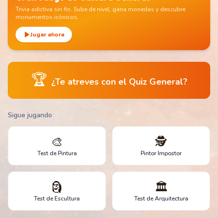
Trivia adictiva sin fin. Sube de nivel, gana monedas y descubre
monumentos icónicos.
Jugar ahora
🏆
¿Te atreves con el Quiz General?
Sigue jugando
🎨
🕵️
Test de Pintura
Pintor Impostor
🗿
🏛️
Test de Escultura
Test de Arquitectura