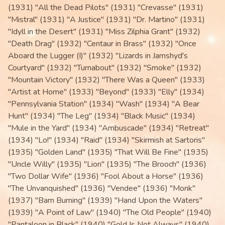
(1931) "All the Dead Pilots" (1931) "Crevasse" (1931)
"Mistral" (1931) "A Justice" (1931) "Dr. Martino" (1931)
"Idyll in the Desert" (1931) "Miss Zilphia Grant" (1932)
"Death Drag" (1932) "Centaur in Brass" (1932) "Once
Aboard the Lugger (I)" (1932) "Lizards in Jamshyd's
Courtyard" (1932) "Turnabout" (1932) "Smoke" (1932)
"Mountain Victory" (1932) "There Was a Queen" (1933)
"Artist at Home" (1933) "Beyond" (1933) "Elly" (1934)
"Pennsylvania Station" (1934) "Wash" (1934) "A Bear
Hunt" (1934) "The Leg" (1934) "Black Music" (1934)
"Mule in the Yard" (1934) "Ambuscade" (1934) "Retreat"
(1934) "Lo!" (1934) "Raid" (1934) "Skirmish at Sartoris"
(1935) "Golden Land" (1935) "That Will Be Fine" (1935)
"Uncle Willy" (1935) "Lion" (1935) "The Brooch" (1936)
"Two Dollar Wife" (1936) "Fool About a Horse" (1936)
"The Unvanquished" (1936) "Vendee" (1936) "Monk"
(1937) "Barn Burning" (1939) "Hand Upon the Waters"
(1939) "A Point of Law" (1940) "The Old People" (1940)
"Pantaloon in Black" (1940) "Gold Is Not Always" (1940)