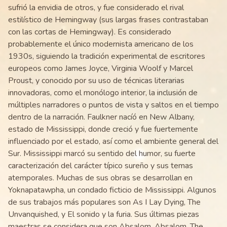
sufrió la envidia de otros, y fue considerado el rival
estilístico de Hemingway (sus largas frases contrastaban
con las cortas de Hemingway). Es considerado
probablemente el único modernista americano de los
1930s, siguiendo la tradición experimental de escritores
europeos como James Joyce, Virginia Woolf y Marcel
Proust, y conocido por su uso de técnicas literarias
innovadoras, como el monólogo interior, la inclusión de
múltiples narradores o puntos de vista y saltos en el tiempo
dentro de la narración. Faulkner nacíó en New Albany,
estado de Mississippi, donde creció y fue fuertemente
influenciado por el estado, así como el ambiente general del
Sur. Mississippi marcó su sentido del humor, su fuerte
caracterización del carácter típico sureño y sus temas
atemporales. Muchas de sus obras se desarrollan en
Yoknapatawpha, un condado ficticio de Mississippi. Algunos
de sus trabajos más populares son As I Lay Dying, The
Unvanquished, y El sonido y la furia. Sus últimas piezas
maestras se considera que son Absalom, Absalom, The