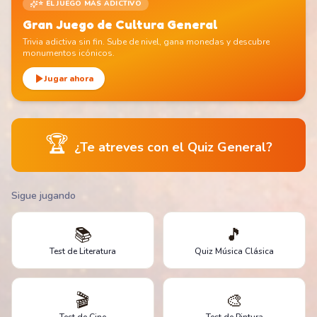
⭐ EL JUEGO MÁS ADICTIVO
Gran Juego de Cultura General
Trivia adictiva sin fin. Sube de nivel, gana monedas y descubre
monumentos icónicos.
Jugar ahora
🏆
¿Te atreves con el Quiz General?
Sigue jugando
📚
🎵
Test de Literatura
Quiz Música Clásica
🎬
🎨