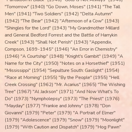
"Tomorrow" (1940) "Go Down, Moses" (1941) "The Tall
Men" (1941) "Two Soldiers" (1942) "Delta Autumn"
(1942) "The Bear" (1942) "Afternoon of a Cow" (1943)
"Shingles for the Lord" (1943) "My Grandmother Millard
and General Bedford Forrest and the Battle of Harrykin
Creek" (1943) "Shall Not Perish" (1943) "Appendix,
Compson, 1699-1945" (1946) "An Error in Chemistry"
(1946) "A Courtship" (1948) "Knight's Gambit" (1949) "A
Name for the City" (1950) "Notes on a Horsethief" (1951)
"Mississippi" (1954) "Sepulture South: Gaslight" (1954)
"Race at Morning" (1955) "By the People" (1955) "Hell
Creek Crossing" (1962) "Mr. Acarius" (1965) "The Wishing
Tree" (1967) "Al Jackson" (1971) "And Now What's To
Do" (1973) "Nympholepsy" (1973) "The Priest" (1976)
"Mayday" (1977) "Frankie and Johnny" (1978) "Don
Giovanni" (1979) "Peter" (1979) "A Portrait of Elmer"
(1979) "Adolescence" (1979) "Snow" (1979) "Moonlight"
(1979) "With Caution and Dispatch" (1979) "Hog Pawn"