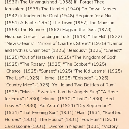
(1936) The Unvanquished (1938) If I Forget Thee
Jerusalem (1939) The Hamlet (1940) Go Down, Moses
(1942) Intruder in the Dust (1948) Requiem for a Nun
(1951) A Fable (1954) The Town (1957) The Mansion
(1959) The Reavers (1962) Flags in the Dust (1973)
Historias Cortas "Landing in Luck" (1919) "The Hill" (1922)
"New Orleans" "Mirrors of Chartres Street" (1925) "Damon
and Pythias Unlimited" (1925) "Jealousy" (1925) "Cheest"
(1925) "Out of Nazareth" (1925) "The Kingdom of God"
(1925) "The Rosary" (1925) "The Cobbler" (1925)
"Chance" (1925) "Sunset" (1925) "The Kid Learns" (1925)
"The Liar" (1925) "Home" (1925) "Episode" (1925)
"Country Mice" (1925) "Yo Ho and Two Bottles of Rum"
(1925) "Music - Sweeter than the Angels Sing" "A Rose
for Emily" (1930) "Honor" (1930) "Thrift" (1930) "Red
Leaves" (1930) "Ad Astra" (1931) "Dry September"
(1931) "That Evening Sun" (1931) "Hair" (1931) "Spotted
Horses" (1931) "The Hound" (1931) "Fox Hunt" (1931)
Carcassonne (1931) "Divorce in Naples" (1931) "Victory"