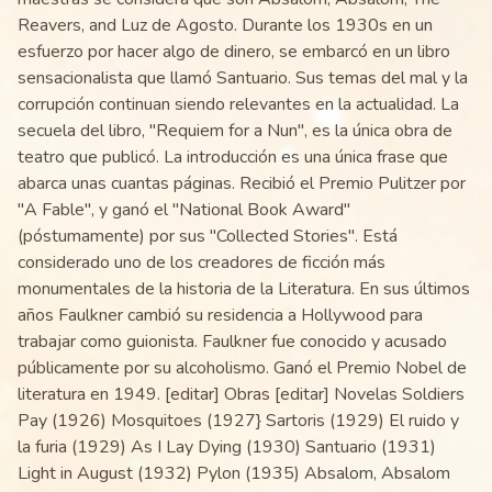
Reavers, and Luz de Agosto. Durante los 1930s en un
esfuerzo por hacer algo de dinero, se embarcó en un libro
sensacionalista que llamó Santuario. Sus temas del mal y la
corrupción continuan siendo relevantes en la actualidad. La
secuela del libro, "Requiem for a Nun", es la única obra de
teatro que publicó. La introducción es una única frase que
abarca unas cuantas páginas. Recibió el Premio Pulitzer por
"A Fable", y ganó el "National Book Award"
(póstumamente) por sus "Collected Stories". Está
considerado uno de los creadores de ficción más
monumentales de la historia de la Literatura. En sus últimos
años Faulkner cambió su residencia a Hollywood para
trabajar como guionista. Faulkner fue conocido y acusado
públicamente por su alcoholismo. Ganó el Premio Nobel de
literatura en 1949. [editar] Obras [editar] Novelas Soldiers
Pay (1926) Mosquitoes (1927} Sartoris (1929) El ruido y
la furia (1929) As I Lay Dying (1930) Santuario (1931)
Light in August (1932) Pylon (1935) Absalom, Absalom