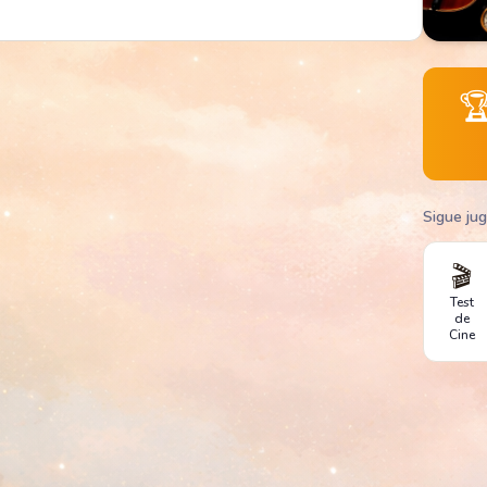

Sigue ju
🎬
Test
de
Cine