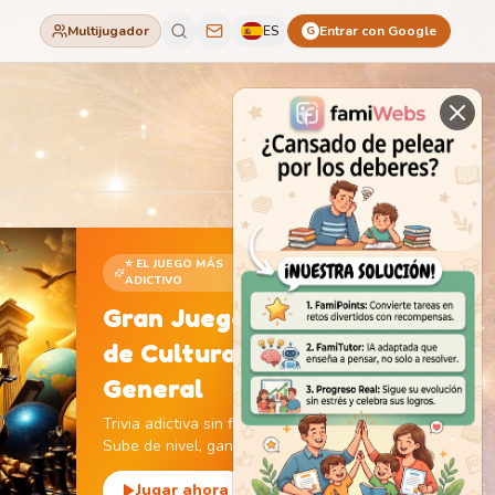
Multijugador
ES
Entrar con Google
G
⭐ EL JUEGO MÁS
ADICTIVO
Gran Juego
de Cultura
General
Trivia adictiva sin fin.
Sube de nivel, gana
monedas y descubre
monumentos icónicos.
Jugar ahora