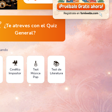

¿Te atreves con el Quiz
General?
gando
🎥
🎸
📚
Cinéfilo
Test
Test de
Impostor
Música
Literatura
Pop