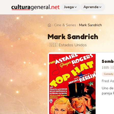
Juega
Aprende
Cine & Series
Mark Sandrich
Home
Mark Sandrich
· 🇺🇸 Estados Unidos
Somb
1935
·
🇺
Comedy
Fred As
Uno de 
pareja 