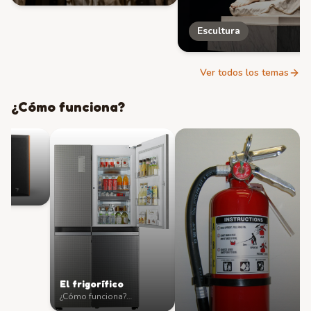
Escultura
Ver todos los temas
¿Cómo funciona?
?
…
El frigorífico
¿Cómo funciona?
…