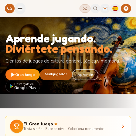
CG
G
Aprende jugando.
Diviértete pensando.
Cientos de juegos de cultura general, lógica y memoria.
Multijugador
Gran Juego
Aprende
Descárgala en
Google Play
El Gran Juego
⭐
Trivia sin fin · Sube de nivel · Colecciona monumentos