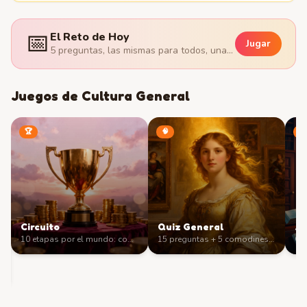
📅
El Reto de Hoy
Jugar
5 preguntas, las mismas para todos, una vez al día. ¿Cuántas aciertas?
Juegos de Cultura General
🏆
🧠
🎒
Circuito
Quiz General
As
10 etapas por el mundo: compit
…
15 preguntas + 5 comodines
…