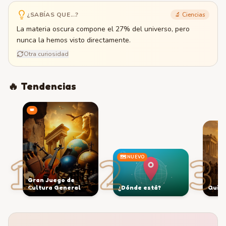
¿SABÍAS QUE...?
🔬
Ciencias
La materia oscura compone el 27% del universo, pero
nunca la hemos visto directamente.
Otra curiosidad
🔥 Tendencias
👑
1
2
3
🗺️ NUEVO
Gran Juego de
Cultura General
¿Dónde está?
Quiz 