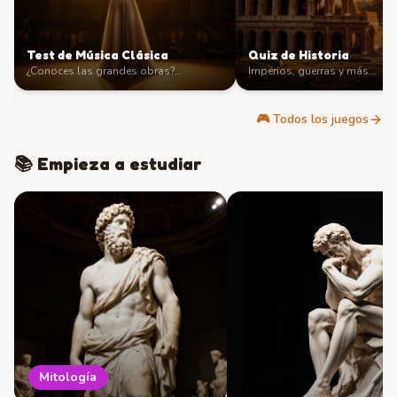
Test de Música Clásica
Quiz de Historia
¿Conoces las grandes obras?
…
Imperios, guerras y más
…
🎮
Todos los juegos
📚 Empieza a estudiar
Mitología